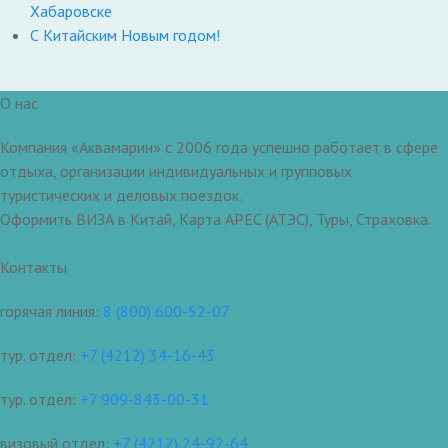
Хабаровске
С Китайским Новым годом!
О нас
Компания «Аквамарин» с 2006 года успешно работает в сфере
отдыха, организации индивидуальных и групповых
туристических и деловых поездок.
Оформить ВИЗА в Китай, Карта APEC (АТЭС), Туры, Страховка.
Контакты
горячая линия:
8 (800) 600-52-07
тур. отдел:
+7 (4212) 34-16-43
тур. отдел:
+7 909-843-00-31
визовый отдел:
+7 (4212) 24-92-64