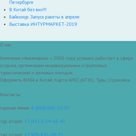
Петербурге
В Китай без виз!!!
Байконур. Запуск ракеты в апреле
Выставка ИНТУРМАРКЕТ-2019
О нас
Компания «Аквамарин» с 2006 года успешно работает в сфере
отдыха, организации индивидуальных и групповых
туристических и деловых поездок.
Оформить ВИЗА в Китай, Карта APEC (АТЭС), Туры, Страховка.
Контакты
горячая линия:
8 (800) 600-52-07
тур. отдел:
+7 (4212) 34-16-43
тур. отдел:
+7 909-843-00-31