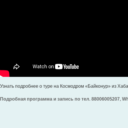
Узнать подробнее о туре на Космодром «Байконур» из Хаба
Подробная программа и запись по тел. 88006005207, Wha