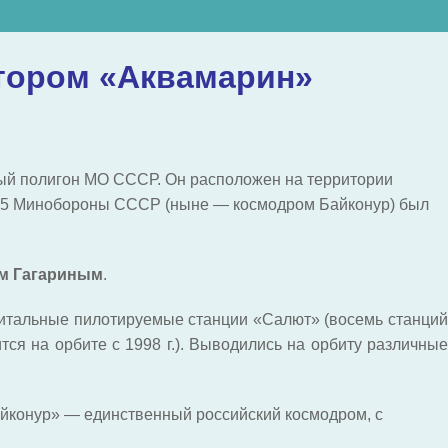
тором «Аквамарин»
ый полигон МО СССР. Он расположен на территории
а №5 Минобороны СССР (ныне — космодром Байконур) был
м Гагариным
.
рбитальные пилотируемые станции «Салют» (восемь станций
тся на орбите с 1998 г.). Выводились на орбиту различные
йконур» — единственный российский космодром, с