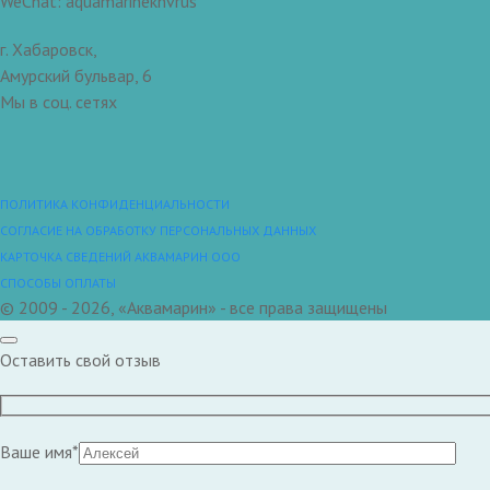
WeChat: aquamarinekhvrus
г. Хабаровск,
Амурский бульвар, 6
Мы в соц. сетях
ПОЛИТИКА КОНФИДЕНЦИАЛЬНОСТИ
СОГЛАСИЕ НА ОБРАБОТКУ ПЕРСОНАЛЬНЫХ ДАННЫХ
КАРТОЧКА СВЕДЕНИЙ АКВАМАРИН ООО
СПОСОБЫ ОПЛАТЫ
© 2009 - 2026, «Аквамарин» - все права защищены
Оставить свой отзыв
Ваше имя*