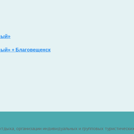
ный»
ный» + Благовещенск
тдыха, организации индивидуальных и групповых туристических