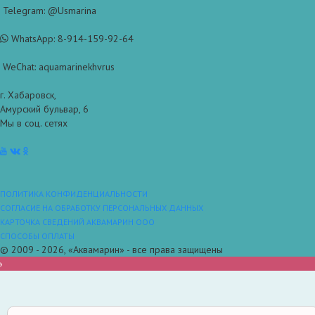
Telegram: @Usmarina
WhatsApp: 8-914-159-92-64
WeChat: aquamarinekhvrus
г. Хабаровск,
Амурский бульвар, 6
Мы в соц. сетях
ПОЛИТИКА КОНФИДЕНЦИАЛЬНОСТИ
СОГЛАСИЕ НА ОБРАБОТКУ ПЕРСОНАЛЬНЫХ ДАННЫХ
КАРТОЧКА СВЕДЕНИЙ АКВАМАРИН ООО
СПОСОБЫ ОПЛАТЫ
© 2009 - 2026, «Аквамарин» - все права защищены
»