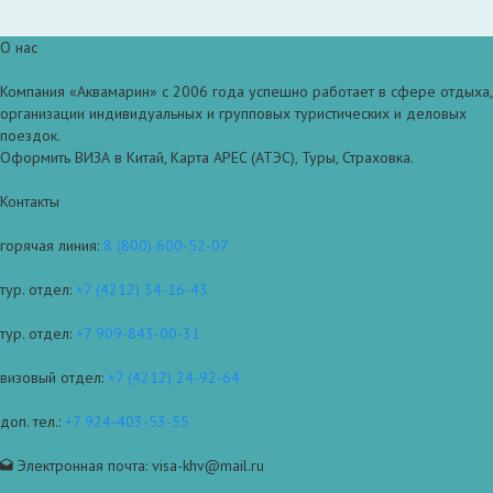
О нас
Компания «Аквамарин» с 2006 года успешно работает в сфере отдыха,
организации индивидуальных и групповых туристических и деловых
поездок.
Оформить ВИЗА в Китай, Карта APEC (АТЭС), Туры, Страховка.
Контакты
горячая линия:
8 (800) 600-52-07
тур. отдел:
+7 (4212) 34-16-43
тур. отдел:
+7 909-843-00-31
визовый отдел:
+7 (4212) 24-92-64
доп. тел.:
+7 924-403-53-55
Электронная почта: visa-khv@mail.ru