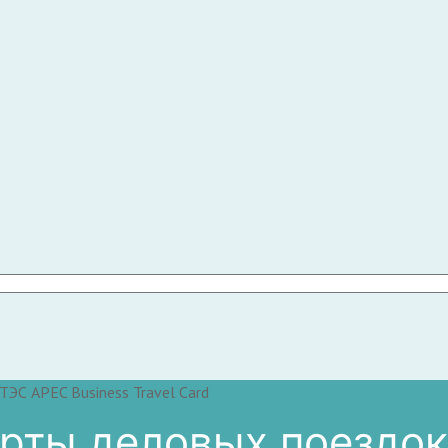
ЭС APEC Business Travel Card
арты деловых поездо