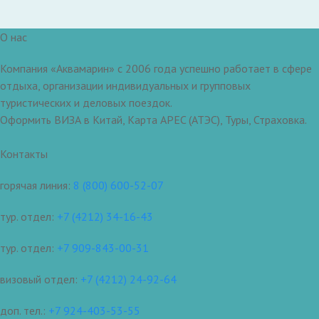
О нас
Компания «Аквамарин» с 2006 года успешно работает в сфере
отдыха, организации индивидуальных и групповых
туристических и деловых поездок.
Оформить ВИЗА в Китай, Карта APEC (АТЭС), Туры, Страховка.
Контакты
горячая линия:
8 (800) 600-52-07
тур. отдел:
+7 (4212) 34-16-43
тур. отдел:
+7 909-843-00-31
визовый отдел:
+7 (4212) 24-92-64
доп. тел.:
+7 924-403-53-55