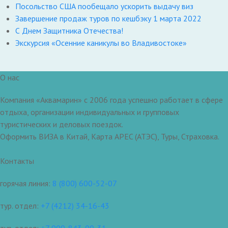
Посольство США пообещало ускорить выдачу виз
Завершение продаж туров по кешбэку 1 марта 2022
С Днем Защитника Отечества!
Экскурсия «Осенние каникулы во Владивостоке»
О нас
Компания «Аквамарин» с 2006 года успешно работает в сфере
отдыха, организации индивидуальных и групповых
туристических и деловых поездок.
Оформить ВИЗА в Китай, Карта APEC (АТЭС), Туры, Страховка.
Контакты
горячая линия:
8 (800) 600-52-07
тур. отдел:
+7 (4212) 34-16-43