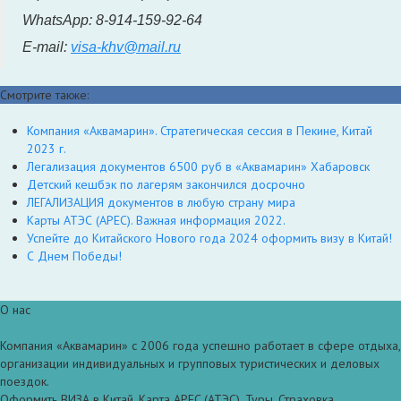
WhatsApp: 8-914-159-92-64
E-mail:
visa-khv@mail.ru
Смотрите также:
Компания «Аквамарин». Стратегическая сессия в Пекине, Китай
2023 г.
Легализация документов 6500 руб в «Аквамарин» Хабаровск
Детский кешбэк по лагерям закончился досрочно
ЛЕГАЛИЗАЦИЯ документов в любую страну мира
Карты АТЭС (APEC). Важная информация 2022.
Успейте до Китайского Нового года 2024 оформить визу в Китай!
С Днем Победы!
О нас
Компания «Аквамарин» с 2006 года успешно работает в сфере отдыха,
организации индивидуальных и групповых туристических и деловых
поездок.
Оформить ВИЗА в Китай, Карта APEC (АТЭС), Туры, Страховка.