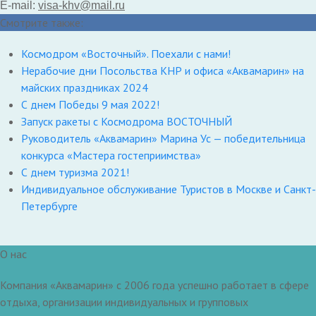
E-mail:
visa-khv@mail.ru
Смотрите также:
Космодром «Восточный». Поехали с нами!
Нерабочие дни Посольства КНР и офиса «Аквамарин» на
майских праздниках 2024
С днем Победы 9 мая 2022!
Запуск ракеты с Космодрома ВОСТОЧНЫЙ
Руководитель «Аквамарин» Марина Ус — победительница
конкурса «Мастера гостеприимства»
С днем туризма 2021!
Индивидуальное обслуживание Туристов в Москве и Санкт-
Петербурге
О нас
Компания «Аквамарин» с 2006 года успешно работает в сфере
отдыха, организации индивидуальных и групповых