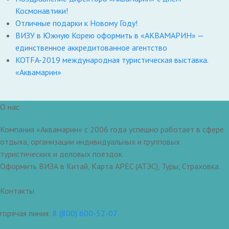
Космонавтики!
Отличные подарки к Новому Году!
ВИЗУ в Южную Корею оформить в «АКВАМАРИН» —
единственное аккредитованное агентство
KOTFA-2019 международная туристическая выставка.
«Аквамарин»
О нас
Компания «Аквамарин» с 2006 года успешно работает в сфере
отдыха, организации индивидуальных и групповых
туристических и деловых поездок.
Оформить ВИЗА в Китай, Карта APEC (АТЭС), Туры, Страховка.
Контакты
горячая линия:
8 (800) 600-52-07