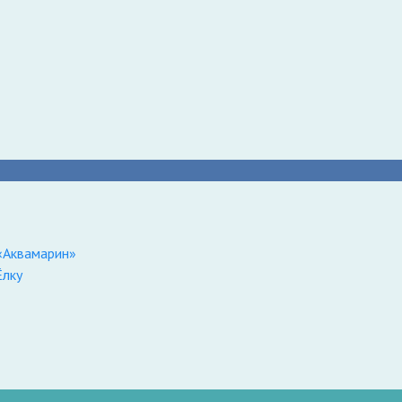
 «Аквамарин»
Ёлку