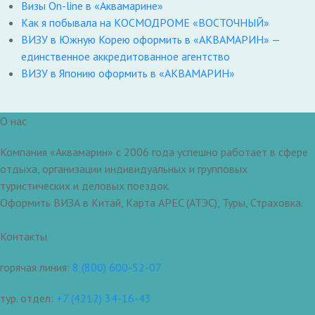
Визы On-line в «Аквамарине»
Как я побывала на КОСМОДРОМЕ «ВОСТОЧНЫЙ»
ВИЗУ в Южную Корею оформить в «АКВАМАРИН» —
единственное аккредитованное агентство
ВИЗУ в Японию оформить в «АКВАМАРИН»
О нас
Компания «Аквамарин» с 2006 года успешно работает в сфере
отдыха, организации индивидуальных и групповых
туристических и деловых поездок.
Оформить ВИЗА в Китай, Карта APEC (АТЭС), Туры, Страховка.
Контакты
горячая линия:
8 (800) 600-52-07
тур. отдел:
+7 (4212) 34-16-43