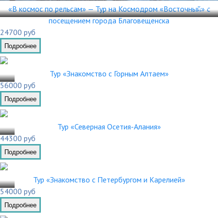
23.0
«В космос по рельсам» — Тур на Космодром «Восточный» с
посещением города Благовещенска
24700 руб
Подробнее
.03
Тур «Знакомство с Горным Алтаем»
56000 руб
Подробнее
.03
Тур «Северная Осетия-Алания»
44300 руб
Подробнее
.03
Тур «Знакомство с Петербургом и Карелией»
54000 руб
Подробнее