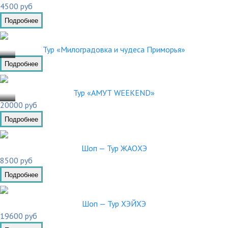
4500 руб
Подробнее
.01
Тур «Милоградовка и чудеса Приморья»
Подробнее
.01
Тур «АМУТ WEEKEND»
20000 руб
Подробнее
Шоп — Тур ЖАОХЭ
8500 руб
Подробнее
Шоп — Тур ХЭЙХЭ
19600 руб