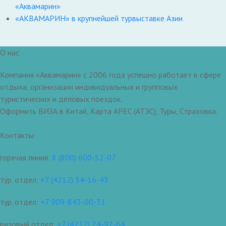
«Аквамарин»
«АКВАМАРИН» в крупнейшей турвыставке Азии
О нас
Компания «Аквамарин» с 2006 года успешно работает в сфере
отдыха, организации индивидуальных и групповых
туристических и деловых поездок.
Оформить ВИЗА в Китай, Карта APEC (АТЭС), Туры, Страховка.
Контакты
горячая линия:
8 (800) 600-52-07
тур. отдел:
+7 (4212) 34-16-43
тур. отдел:
+7 909-843-00-31
визовый отдел:
+7 (4212) 24-92-64