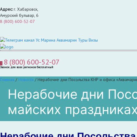
Адрес:
г. Хабаровск,
Амурский бульвар, 6
8 (800) 600-52-07
8 (800) 600-52-07
Звонок для всех регионов бесплатный
Главная
/
Новости
/
Нерабочие дни Посольства КНР и офиса «Аквамари
Нерабочие дни Посо
майских праздника
Нерабочие дни Посольства