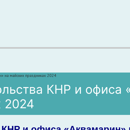
н» на майских праздниках 2024
льства КНР и офиса 
х 2024
 КНР и офиса «Аквамарин» 