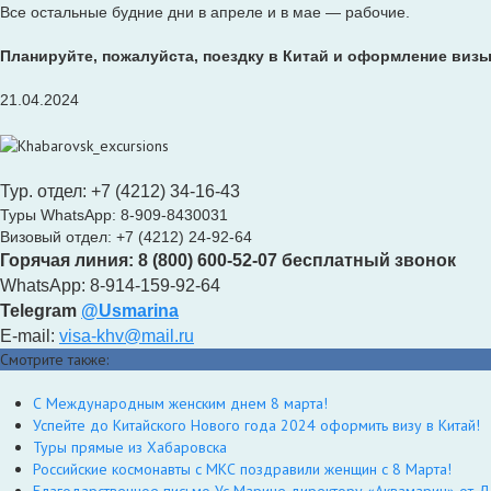
Все остальные будние дни в апреле и в мае — рабочие.
Планируйте, пожалуйста, поездку в Китай и оформление визы
21.04.2024
Тур. отдел: +7 (4212) 34-16-43
Туры WhatsApp: 8-909-8430031
Визовый отдел: +7 (4212) 24-92-64
Горячая линия: 8 (800) 600-52-07 бесплатный звонок
WhatsApp: 8-914-159-92-64
Telegram
@Usmarina
E-mail:
visa-khv@mail.ru
Смотрите также:
С Международным женским днем 8 марта!
Успейте до Китайского Нового года 2024 оформить визу в Китай!
Туры прямые из Хабаровска
Российские космонавты с МКС поздравили женщин с 8 Марта!
Благодарственное письмо Ус Марине директору «Аквамарин» от 