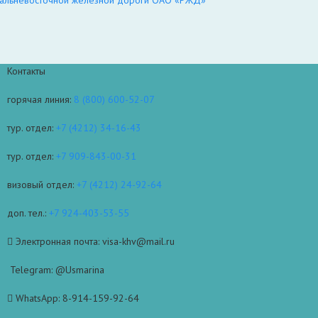
Контакты
горячая линия:
8 (800) 600-52-07
тур. отдел:
+7 (4212) 34-16-43
тур. отдел:
+7 909-843-00-31
визовый отдел:
+7 (4212) 24-92-64
доп. тел.:
+7 924-403-53-55
Электронная почта: visa-khv@mail.ru
Telegram: @Usmarina
WhatsApp: 8-914-159-92-64