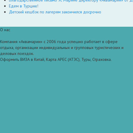
Едем в Турцию!
Детский кешбэк по лагерям закончился досрочно
О нас
Компания «Аквамарин» с 2006 года успешно работает в сфере
отдыха, организации индивидуальных и групповых туристических и
деловых поездок.
Оформить ВИЗА в Китай, Карта APEC (АТЭС), Туры, Страховка.