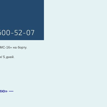
МС-16» на борту.
и/ 5 дней.
сию» —