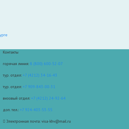
урге
Контакты
горячая линия:
8 (800) 600-52-07
тур. отдел:
+7 (4212) 34-16-43
тур. отдел:
+7 909-843-00-31
визовый отдел:
+7 (4212) 24-92-64
доп. тел.:
+7 924-403-53-55
Электронная почта: visa-khv@mail.ru