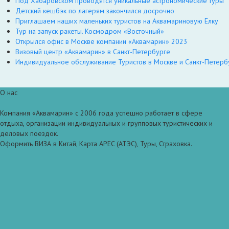
Под Хабаровском проводятся уникальные астрономические туры
Детский кешбэк по лагерям закончился досрочно
Приглашаем наших маленьких туристов на Аквамариновую Ёлку
Тур на запуск ракеты. Космодром «Восточный»
Открылся офис в Москве компании «Аквамарин» 2023
Визовый центр «Аквамарин» в Санкт-Петербурге
Индивидуальное обслуживание Туристов в Москве и Санкт-Петерб
О нас
Компания «Аквамарин» с 2006 года успешно работает в сфере
отдыха, организации индивидуальных и групповых туристических и
деловых поездок.
Оформить ВИЗА в Китай, Карта APEC (АТЭС), Туры, Страховка.