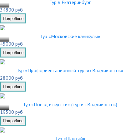
.03
Тур в Екатеринбург
34800 руб
Подробнее
.03
Тур «Московские каникулы»
45000 руб
Подробнее
Тур «Профориентационный тур во Владивосток»
28000 руб
Подробнее
.02
Тур «Поезд искусств» (тур в г.Владивосток)
19500 руб
Подробнее
Тур «Шанхай»