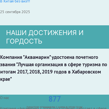
В Китай без виз!!!
25 сентября 2025
НАШИ ДОСТИЖЕНИЯ И
ГОРДОСТЬ
Компания "Аквамарин" удостоена почетного
звания "Лучшая организация в сфере туризма по
итогам 2017, 2018, 2019 годов в Хабаровском
крае"
877
О нас
туристов отдохнули с нами в этом году
Компания «Аквамарин» с 2006 года успешно работает в сфере