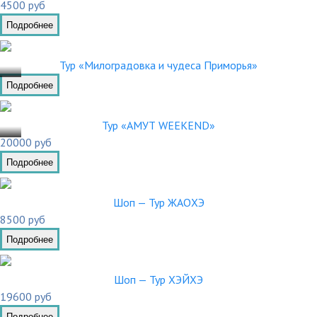
4500 руб
Подробнее
.01
Тур «Милоградовка и чудеса Приморья»
Подробнее
.01
Тур «АМУТ WEEKEND»
20000 руб
Подробнее
Шоп — Тур ЖАОХЭ
8500 руб
Подробнее
Шоп — Тур ХЭЙХЭ
19600 руб
Подробнее