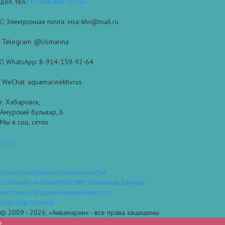
доп. тел.:
+7 924-403-53-55
Электронная почта: visa-khv@mail.ru
Telegram: @Usmarina
WhatsApp: 8-914-159-92-64
WeChat: aquamarinekhvrus
г. Хабаровск,
Амурский бульвар, 6
Мы в соц. сетях
ПОЛИТИКА КОНФИДЕНЦИАЛЬНОСТИ
СОГЛАСИЕ НА ОБРАБОТКУ ПЕРСОНАЛЬНЫХ ДАННЫХ
КАРТОЧКА СВЕДЕНИЙ АКВАМАРИН ООО
СПОСОБЫ ОПЛАТЫ
© 2009 - 2026, «Аквамарин» - все права защищены
»