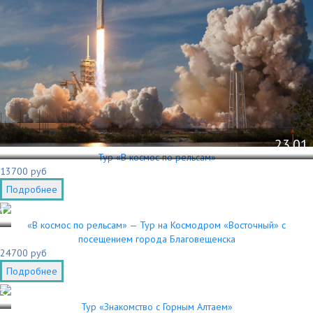
23.01
Тур «В космос по рельсам»
13700 руб
Подробнее
1
«В космос по рельсам» — Тур на Космодром «Восточный» с
посещением города Благовещенска
24700 руб
Подробнее
3
Тур «Знакомство с Горным Алтаем»