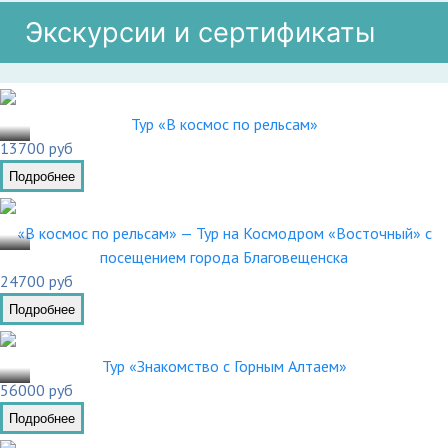
Экскурсии и сертификаты
.01
Тур «В космос по рельсам»
13700 руб
Подробнее
.01
«В космос по рельсам» — Тур на Космодром «Восточный» с
посещением города Благовещенска
24700 руб
Подробнее
.03
Тур «Знакомство с Горным Алтаем»
56000 руб
Подробнее