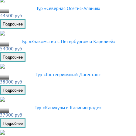
.03
Тур «Северная Осетия-Алания»
44300 руб
Подробнее
.03
Тур «Знакомство с Петербургом и Карелией»
54000 руб
Подробнее
.03
Тур «Гостеприимный Дагестан»
38000 руб
Подробнее
.03
Тур «Каникулы в Калининграде»
37900 руб
Подробнее