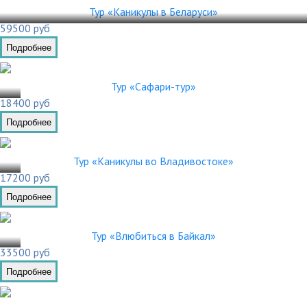
29.0
Тур «Каникулы в Беларуси»
59500 руб
Подробнее
.02
Тур «Сафари-тур»
18400 руб
Подробнее
.02
Тур «Каникулы во Владивостоке»
17200 руб
Подробнее
.03
Тур «Влюбиться в Байкал»
33500 руб
Подробнее