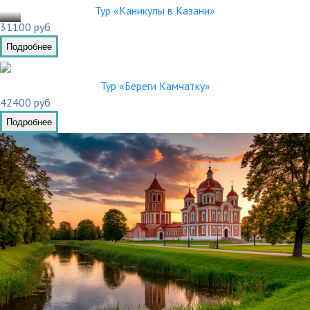
.03
Тур «Каникулы в Казани»
31100 руб
Подробнее
Тур «Береги Камчатку»
42400 руб
Подробнее