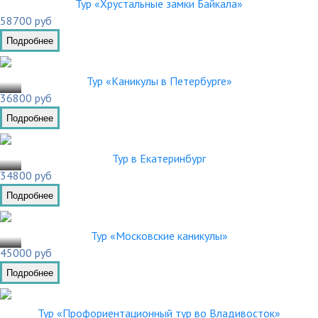
Тур «Хрустальные замки Байкала»
58700 руб
Подробнее
.03
Тур «Каникулы в Петербурге»
36800 руб
Подробнее
.03
Тур в Екатеринбург
34800 руб
Подробнее
.03
Тур «Московские каникулы»
45000 руб
Подробнее
Тур «Профориентационный тур во Владивосток»